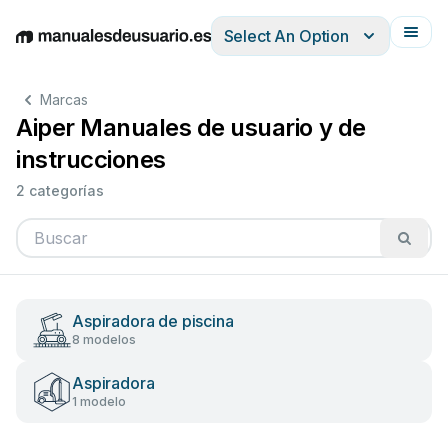
Select An Option
English
Deutsch
Español
Italiano
Français
Marcas
Aiper Manuales de usuario y de
instrucciones
2 categorías
Aspiradora de piscina
8 modelos
Aspiradora
1 modelo