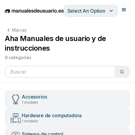
Select An Option
English
Deutsch
Español
Italiano
Français
Marcas
Aha Manuales de usuario y de
instrucciones
9 categorías
Accesorios
1 modelo
Hardware de computadora
1 modelo
Sistema de control