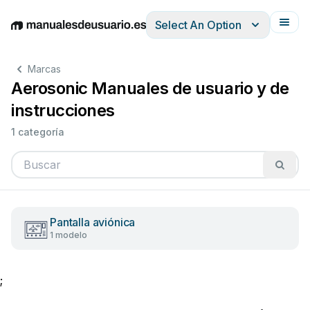
Select An Option
English
Deutsch
Español
Italiano
Français
Marcas
Aerosonic Manuales de usuario y de
instrucciones
1 categoría
Pantalla aviónica
1 modelo
;