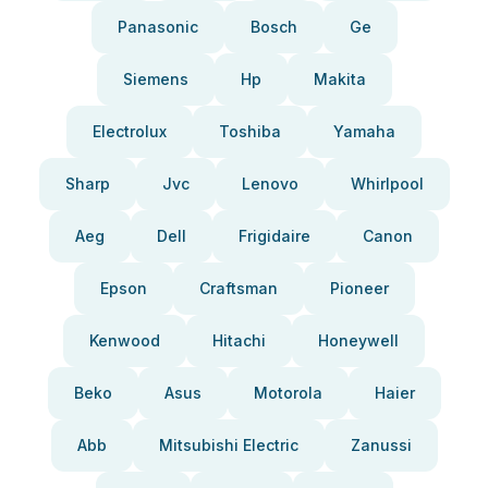
Panasonic
Bosch
Ge
Siemens
Hp
Makita
Electrolux
Toshiba
Yamaha
Sharp
Jvc
Lenovo
Whirlpool
Aeg
Dell
Frigidaire
Canon
Epson
Craftsman
Pioneer
Kenwood
Hitachi
Honeywell
Beko
Asus
Motorola
Haier
Abb
Mitsubishi Electric
Zanussi