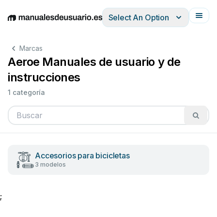
Select An Option
English
Deutsch
Español
Italiano
Français
Marcas
Aeroe Manuales de usuario y de
instrucciones
1 categoría
Accesorios para bicicletas
3 modelos
;