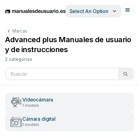
Select An Option
English
Deutsch
Español
Italiano
Français
Marcas
Advanced plus Manuales de usuario
y de instrucciones
2 categorías
Videocámara
1 modelo
Cámara digital
1 modelo