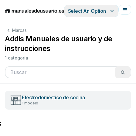
Select An Option
English
Deutsch
Español
Italiano
Français
Marcas
Addis Manuales de usuario y de
instrucciones
1 categoría
Electrodoméstico de cocina
1 modelo
;