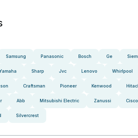
s
Samsung
Panasonic
Bosch
Ge
Siem
Yamaha
Sharp
Jvc
Lenovo
Whirlpool
pson
Craftsman
Pioneer
Kenwood
Hitac
r
Abb
Mitsubishi Electric
Zanussi
Cisco
d
Silvercrest