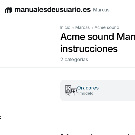
Marcas
English
Deutsch
Español
Italiano
Français
•
•
Inicio
Marcas
Acme sound
Acme sound Manu
instrucciones
2 categorías
Oradores
1 modelo
;