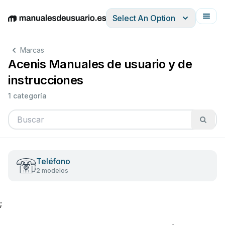
Select An Option
English
Deutsch
Español
Italiano
Français
Marcas
Acenis Manuales de usuario y de
instrucciones
1 categoría
Teléfono
2 modelos
;