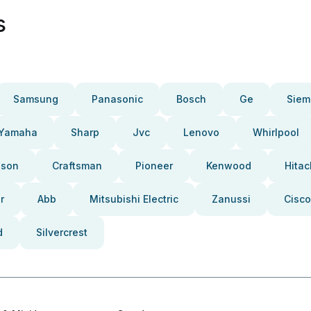
s
Samsung
Panasonic
Bosch
Ge
Siem
Yamaha
Sharp
Jvc
Lenovo
Whirlpool
pson
Craftsman
Pioneer
Kenwood
Hitac
r
Abb
Mitsubishi Electric
Zanussi
Cisco
d
Silvercrest