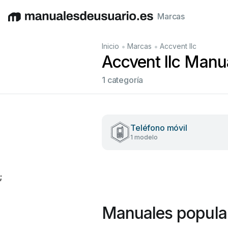
Marcas
English
Deutsch
Español
Italiano
Français
•
•
Inicio
Marcas
Accvent llc
Accvent llc Manua
1 categoría
Teléfono móvil
1 modelo
;
Manuales popular