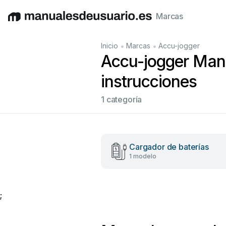
Marcas
English
Deutsch
Español
Italiano
Français
•
•
Inicio
Marcas
Accu-jogger
Accu-jogger Manu
instrucciones
1 categoría
Cargador de baterías
1 modelo
;