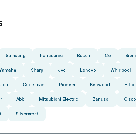
s
Samsung
Panasonic
Bosch
Ge
Siem
Yamaha
Sharp
Jvc
Lenovo
Whirlpool
pson
Craftsman
Pioneer
Kenwood
Hitac
r
Abb
Mitsubishi Electric
Zanussi
Cisco
d
Silvercrest