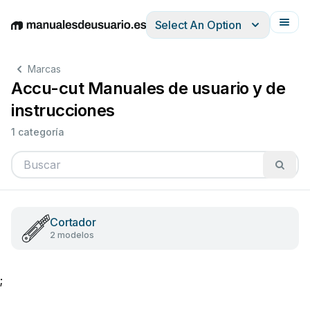
Select An Option
English
Deutsch
Español
Italiano
Français
Marcas
Accu-cut Manuales de usuario y de
instrucciones
1 categoría
Cortador
2 modelos
;