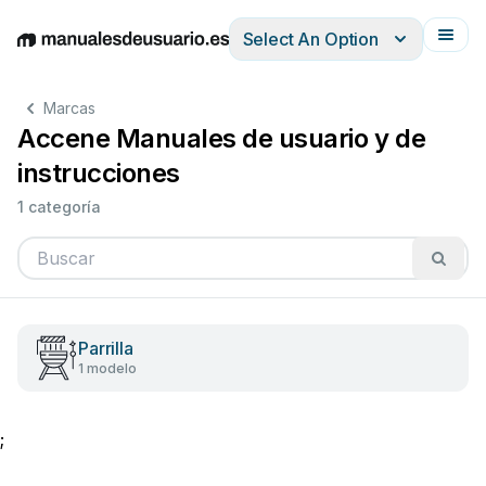
Select An Option
English
Deutsch
Español
Italiano
Français
Marcas
Accene Manuales de usuario y de
instrucciones
1 categoría
Parrilla
1 modelo
;