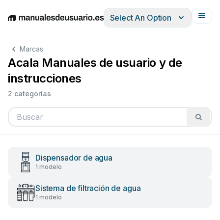
Select An Option
English
Deutsch
Español
Italiano
Français
Marcas
Acala Manuales de usuario y de
instrucciones
2 categorías
Dispensador de agua
1 modelo
Sistema de filtración de agua
1 modelo