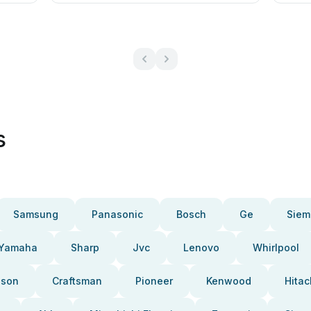
s
Samsung
Panasonic
Bosch
Ge
Siem
Yamaha
Sharp
Jvc
Lenovo
Whirlpool
pson
Craftsman
Pioneer
Kenwood
Hitac