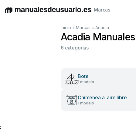
Marcas
English
Deutsch
Español
Italiano
Français
•
•
Inicio
Marcas
Acadia
Acadia Manuales 
6 categorías
Bote
1 modelo
Chimenea al aire libre
1 modelo
;