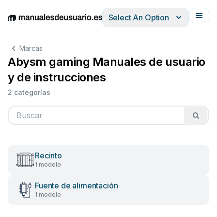
Select An Option
English
Deutsch
Español
Italiano
Français
Marcas
Abysm gaming Manuales de usuario
y de instrucciones
2 categorías
Recinto
1 modelo
Fuente de alimentación
1 modelo