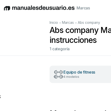
Marcas
English
Deutsch
Español
Italiano
Français
•
•
Inicio
Marcas
Abs company
Abs company Man
instrucciones
1 categoría
Equipo de fitness
4 modelos
;