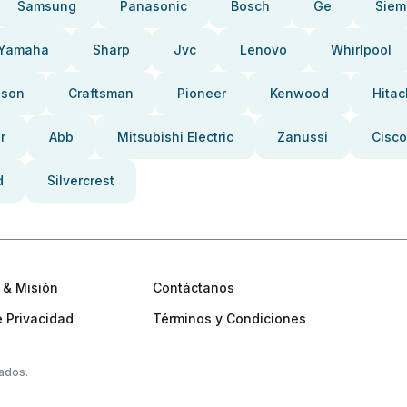
Samsung
Panasonic
Bosch
Ge
Siem
Yamaha
Sharp
Jvc
Lenovo
Whirlpool
pson
Craftsman
Pioneer
Kenwood
Hitac
r
Abb
Mitsubishi Electric
Zanussi
Cisco
d
Silvercrest
 & Misión
Contáctanos
e Privacidad
Términos y Condiciones
ados.