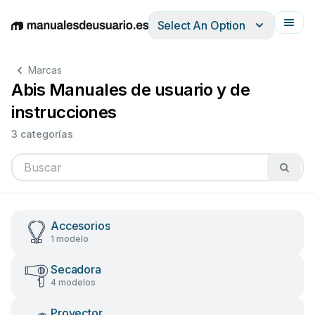
Select An Option
English
Deutsch
Español
Italiano
Français
Marcas
Abis Manuales de usuario y de
instrucciones
3 categorías
Accesorios
1 modelo
Secadora
4 modelos
Proyector