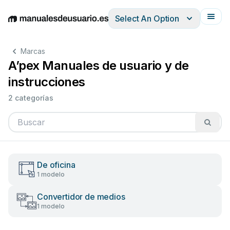
Select An Option
English
Deutsch
Español
Italiano
Français
Marcas
A’pex Manuales de usuario y de
instrucciones
2 categorías
De oficina
1 modelo
Convertidor de medios
1 modelo