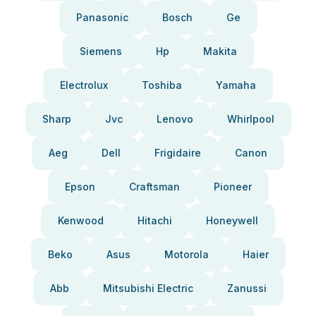
Panasonic
Bosch
Ge
Siemens
Hp
Makita
Electrolux
Toshiba
Yamaha
Sharp
Jvc
Lenovo
Whirlpool
Aeg
Dell
Frigidaire
Canon
Epson
Craftsman
Pioneer
Kenwood
Hitachi
Honeywell
Beko
Asus
Motorola
Haier
Abb
Mitsubishi Electric
Zanussi