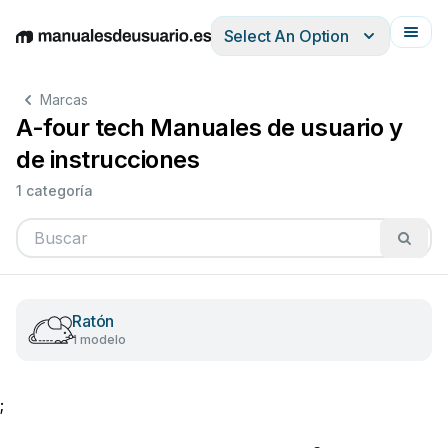
Select An Option
English
Deutsch
Español
Italiano
Français
Marcas
A-four tech Manuales de usuario y
de instrucciones
1 categoría
Ratón
1 modelo
;