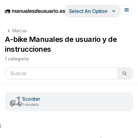
Select An Option
English
Deutsch
Español
Italiano
Français
Marcas
A-bike Manuales de usuario y de
instrucciones
1 categoría
Scooter
1 modelo
;