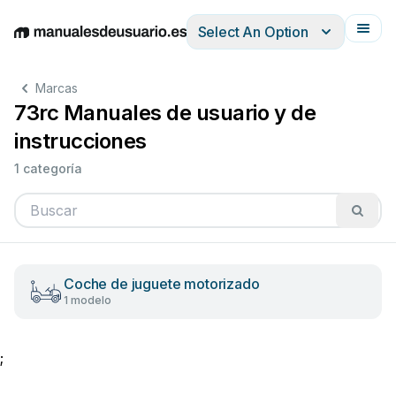
Select An Option
English
Deutsch
Español
Italiano
Français
Marcas
73rc Manuales de usuario y de
instrucciones
1 categoría
Coche de juguete motorizado
1 modelo
;