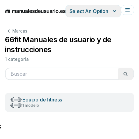
Select An Option
English
Deutsch
Español
Italiano
Français
Marcas
66fit Manuales de usuario y de
instrucciones
1 categoría
Equipo de fitness
1 modelo
;