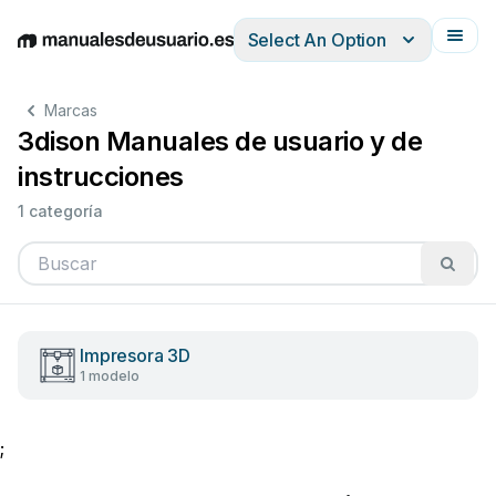
Select An Option
English
Deutsch
Español
Italiano
Français
Marcas
3dison Manuales de usuario y de
instrucciones
1 categoría
Impresora 3D
1 modelo
;