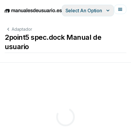
Select An Option
English
Deutsch
Español
Italiano
Français
Adaptador
2point5 spec.dock Manual de
usuario