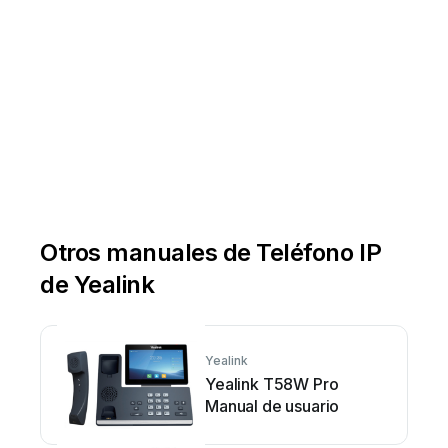
calls
are
all
forwarded
twice
.
A
stuttered
dial
tone
:
Incoming
calls
are
fo
rwarded
when
the
phone
Incoming
calls
are
forwarded
when
the
The
system
will
prompt
of
2
-
User
2012,
Star2Star
Communications,
LLC.
All
ri
ghts
reserved.
Star2St
Otros manuales de Teléfono IP
de Yealink
Yealink
Yealink T58W Pro
Manual de usuario