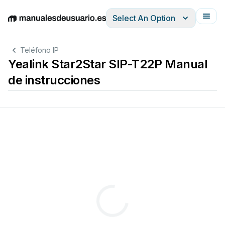
Select An Option
English
Deutsch
Español
Italiano
Français
Teléfono IP
Yealink Star2Star SIP-T22P Manual
de instrucciones