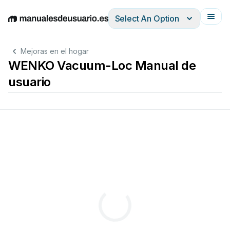
Select An Option
English
Deutsch
Español
Italiano
Français
Mejoras en el hogar
WENKO Vacuum-Loc Manual de
usuario
Gebrauchsanweisung:
Modo
de
utilização:
Usage
Instructions:
Brugsvejledning: