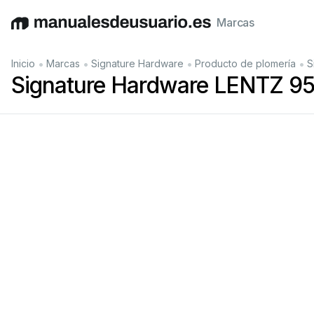
Marcas
English
Deutsch
Español
Italiano
Français
•
•
•
•
Inicio
Marcas
Signature Hardware
Producto de plomería
S
Signature Hardware LENTZ 95