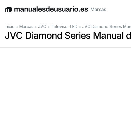
Marcas
English
Deutsch
Español
Italiano
Français
•
•
•
•
Inicio
Marcas
JVC
Televisor LED
JVC Diamond Series Manu
JVC Diamond Series Manual d