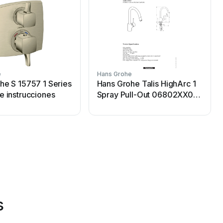
e
Hans Grohe
H
he S 15757 1 Series
Hans Grohe Talis HighArc 1
e instrucciones
Spray Pull-Out 06802XX0
Manual de usuario
s