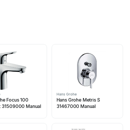
e
Hans Grohe
H
he Focus 100
Hans Grohe Metris S
t 31509000 Manual
31467000 Manual