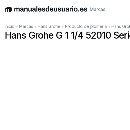
Marcas
English
Deutsch
Español
Italiano
Français
•
•
•
•
Inicio
Marcas
Hans Grohe
Producto de plomería
Hans Groh
Hans Grohe G 1 1/4 52010 Ser
Mont
ag
eanleitung 
Ins
tr
uctions 
de 
mont
ag
e 
assembl
y 
ins
tr
uctions 
Is
tr
uzioni 
per 
Ins
t
allazione 