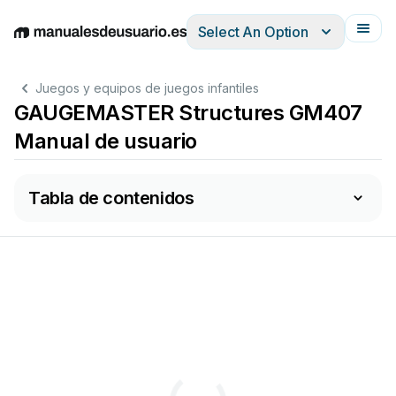
Select An Option
English
Deutsch
Español
Italiano
Français
Juegos y equipos de juegos infantiles
GAUGEMASTER Structures GM407
Manual de usuario
Tabla de contenidos
Art.
Nr.
GM407