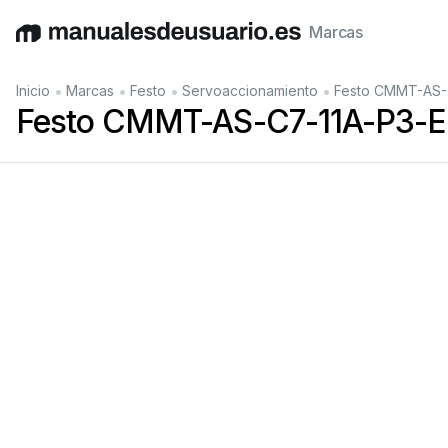
Marcas
English
Deutsch
Español
Italiano
Français
•
•
•
•
Inicio
Marcas
Festo
Servoaccionamiento
Festo CMMT-AS-C
Festo CMMT-AS-C7-11A-P3-EC