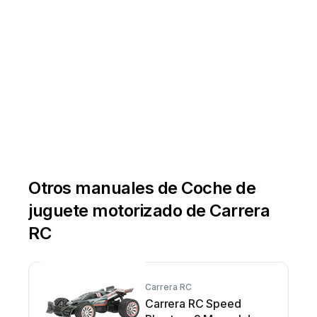
4
OFF
OFF
OFF
OFF
Otros manuales de Coche de
juguete motorizado de Carrera
RC
Carrera RC
Carrera RC Speed